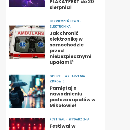
PLAKATFEST do 20
sierpnia!
BEZPIECZEŃSTWO
ELEKTRONIKA
Jak chronić
elektronikę w
samochodzie
przed
niebezpiecznymi
upałami?
SPORT
WYDARZENIA
ZDROWIE
Pamiętaj o
nawodnieniu
podczas upałów w
Mikołowie!
FESTIWAL
WYDARZENIA
Festiwal w