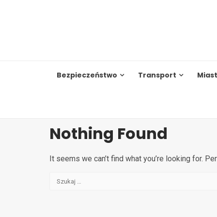
Skip
to
content
Bezpieczeństwo
Transport
Mias
Nothing Found
It seems we can’t find what you’re looking for. Pe
Szukaj: