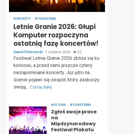
KONCERTY
WYDARZENIA
Letnie Granie 2026: Głupi
Komputer rozpoczyna
ostatnią fazę koncertów!
Dawid Piotrowski
7 sierpnia 2026
22
Festiwal Letnie Granie 2026 zbliża się ku
końcowi, a przed nami jeszcze cztery
niezapomniane koncerty. Już jutro na
scenie pojawi się zespół, który zaskoczy
swoją...
Czytaj dalej
KULTURA
WYDARZENIA
Zgłoś swoje prace
na
Międzynarodowy
Festiwal Plakatu