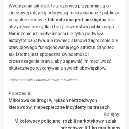
Wydarzenia takie jak te z czerwca przypominają o
kluczowej roli, jaką odgrywają funkcjonariusze publiczni
w społeczeństwie.
Ich ochrona jest niezbędna
dla
utrzymania porządku i bezpieczeństwa publicznego.
Naruszenie ich nietykalności nie tylko podważa
autorytet państwa, ale również stanowi zagrożenie dla
prawidłowego funkcjonowania jego struktur. Stąd też
tak istotna jest społeczna świadomość i
przestrzeganie prawa, aby zapewnić im możliwość
skutecznego wykonywania swoich obowiązków.
Źródło: Komenda Powiatowa Policji w Mikołowie
Continue
Poprzedni:
Mikołowskie drogi w rękach nietrzeźwych
Reading
kierowców: niebezpieczne incydenty na trasach
Kolejny:
Mikołowscy policjanci rozbili narkotykowy szlak –
przechwycili 1 kg marihuany