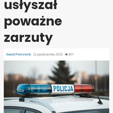
usłyszał
poważne
zarzuty
Dawid Piotrowski
22 października 2025
511