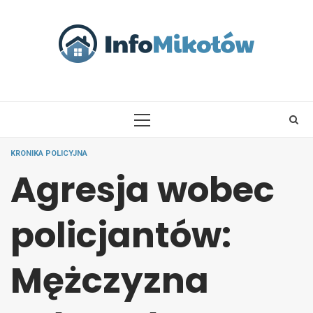
Skip
to
content
PRIMARY
MENU
KRONIKA POLICYJNA
Agresja wobec
policjantów:
Mężczyzna