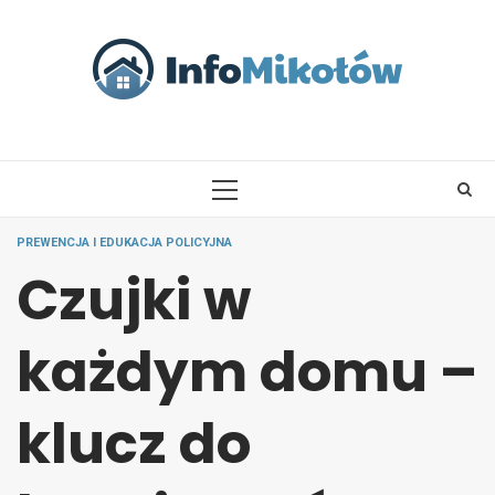
Skip
to
content
PRIMARY
MENU
PREWENCJA I EDUKACJA POLICYJNA
Czujki w
każdym domu –
klucz do