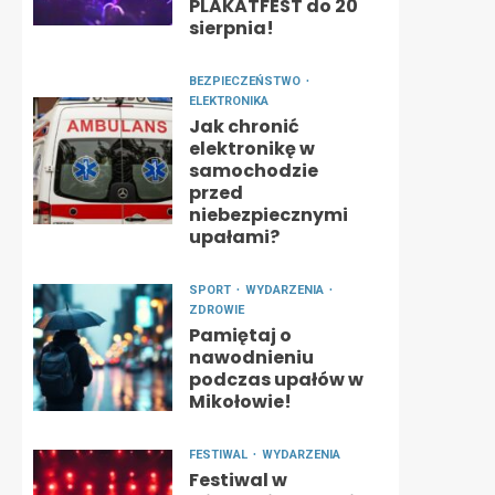
PLAKATFEST do 20
sierpnia!
BEZPIECZEŃSTWO
ELEKTRONIKA
Jak chronić
elektronikę w
samochodzie
przed
niebezpiecznymi
upałami?
SPORT
WYDARZENIA
ZDROWIE
Pamiętaj o
nawodnieniu
podczas upałów w
Mikołowie!
FESTIWAL
WYDARZENIA
Festiwal w