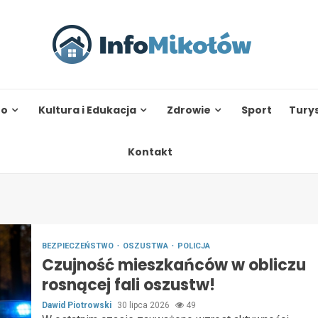
to
Kultura i Edukacja
Zdrowie
Sport
Tury
Kontakt
BEZPIECZEŃSTWO
OSZUSTWA
POLICJA
Czujność mieszkańców w obliczu
rosnącej fali oszustw!
Dawid Piotrowski
30 lipca 2026
49