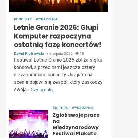
KONCERTY
WYDARZENIA
Letnie Granie 2026: Głupi
Komputer rozpoczyna
ostatnią fazę koncertów!
Dawid Piotrowski
7 sierpnia 2026
10
Festiwal Letnie Granie 2026 zbliża się ku
końcowi, a przed nami jeszcze cztery
niezapomniane koncerty. Już jutro na
scenie pojawi się zespół, który zaskoczy
swoją...
Czytaj dalej
KULTURA
WYDARZENIA
Zgłoś swoje prace
na
Międzynarodowy
Festiwal Plakatu