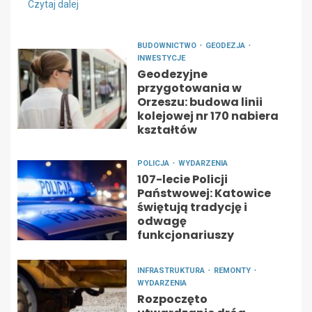
Czytaj dalej
BUDOWNICTWO
GEODEZJA
INWESTYCJE
Geodezyjne
przygotowania w
Orzeszu: budowa linii
kolejowej nr 170 nabiera
kształtów
POLICJA
WYDARZENIA
107-lecie Policji
Państwowej: Katowice
świętują tradycję i
odwagę
funkcjonariuszy
INFRASTRUKTURA
REMONTY
WYDARZENIA
Rozpoczęto