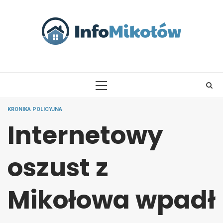
Skip
to
content
PRIMARY
MENU
KRONIKA POLICYJNA
Internetowy
oszust z
Mikołowa wpadł