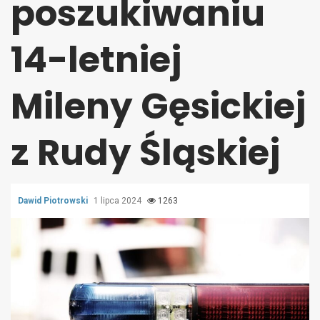
poszukiwaniu
14-letniej
Mileny Gęsickiej
z Rudy Śląskiej
Dawid Piotrowski
1 lipca 2024
1263