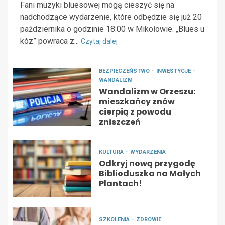
Fani muzyki bluesowej mogą cieszyć się na
nadchodzące wydarzenie, które odbędzie się już 20
października o godzinie 18:00 w Mikołowie. „Blues u
kóz” powraca z...
Czytaj dalej
BEZPIECZEŃSTWO
INWESTYCJE
WANDALIZM
Wandalizm w Orzeszu:
mieszkańcy znów
cierpią z powodu
zniszczeń
KULTURA
WYDARZENIA
Odkryj nową przygodę
Biblioduszka na Małych
Plantach!
SZKOLENIA
ZDROWIE