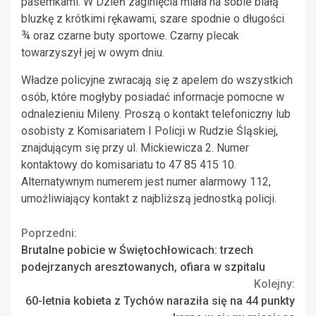
pasemkami. W Dzień zaginięcia miała na sobie białą
bluzkę z krótkimi rękawami, szare spodnie o długości
¾ oraz czarne buty sportowe. Czarny plecak
towarzyszył jej w owym dniu.
Władze policyjne zwracają się z apelem do wszystkich
osób, które mogłyby posiadać informacje pomocne w
odnalezieniu Mileny. Proszą o kontakt telefoniczny lub
osobisty z Komisariatem I Policji w Rudzie Śląskiej,
znajdującym się przy ul. Mickiewicza 2. Numer
kontaktowy do komisariatu to 47 85 415 10.
Alternatywnym numerem jest numer alarmowy 112,
umożliwiający kontakt z najbliższą jednostką policji.
Continue
Poprzedni:
Brutalne pobicie w Świętochłowicach: trzech
Reading
podejrzanych aresztowanych, ofiara w szpitalu
Kolejny:
60-letnia kobieta z Tychów naraziła się na 44 punkty