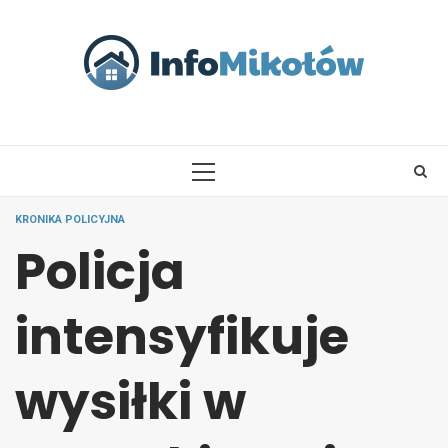
Skip
to
content
PRIMARY
MENU
KRONIKA POLICYJNA
Policja
intensyfikuje
wysiłki w