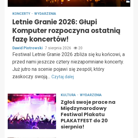
KONCERTY
WYDARZENIA
Letnie Granie 2026: Głupi
Komputer rozpoczyna ostatnią
fazę koncertów!
Dawid Piotrowski
7 sierpnia 2026
20
Festiwal Letnie Granie 2026 zbliża się ku końcowi, a
przed nami jeszcze cztery niezapomniane koncerty.
Już jutro na scenie pojawi się zespół, który
zaskoczy swoją...
Czytaj dalej
KULTURA
WYDARZENIA
Zgłoś swoje prace na
Międzynarodowy
Festiwal Plakatu
PLAKATFEST do 20
sierpnia!