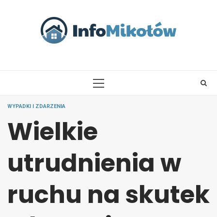
Skip
to
content
PRIMARY
MENU
WYPADKI I ZDARZENIA
Wielkie
utrudnienia w
ruchu na skutek