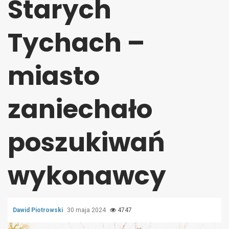
Starych
Tychach –
miasto
zaniechało
poszukiwań
wykonawcy
Dawid Piotrowski
30 maja 2024
4747