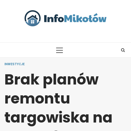
Skip
to
content
PRIMARY
MENU
INWESTYCJE
Brak planów
remontu
targowiska na