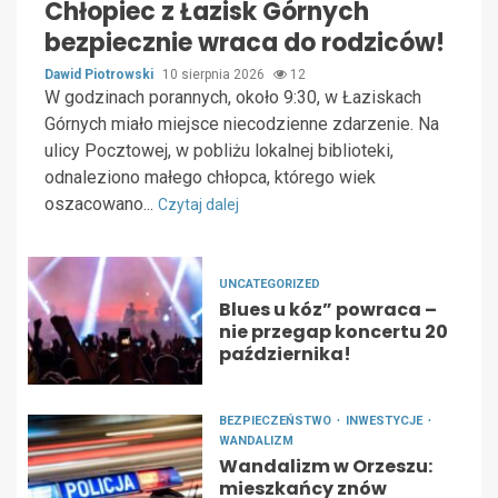
Chłopiec z Łazisk Górnych
bezpiecznie wraca do rodziców!
Dawid Piotrowski
10 sierpnia 2026
12
W godzinach porannych, około 9:30, w Łaziskach
Górnych miało miejsce niecodzienne zdarzenie. Na
ulicy Pocztowej, w pobliżu lokalnej biblioteki,
odnaleziono małego chłopca, którego wiek
oszacowano...
Czytaj dalej
UNCATEGORIZED
Blues u kóz” powraca –
nie przegap koncertu 20
października!
BEZPIECZEŃSTWO
INWESTYCJE
WANDALIZM
Wandalizm w Orzeszu:
mieszkańcy znów