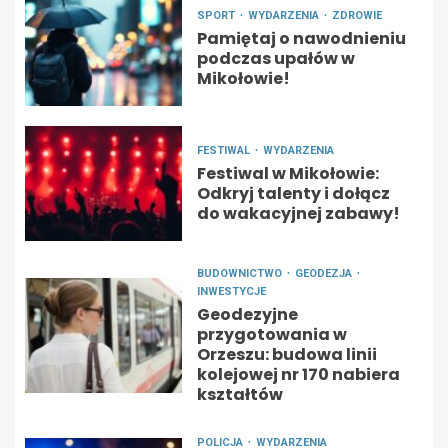
SPORT
WYDARZENIA
ZDROWIE
Pamiętaj o nawodnieniu
podczas upałów w
Mikołowie!
FESTIWAL
WYDARZENIA
Festiwal w Mikołowie:
Odkryj talenty i dołącz
do wakacyjnej zabawy!
BUDOWNICTWO
GEODEZJA
INWESTYCJE
Geodezyjne
przygotowania w
Orzeszu: budowa linii
kolejowej nr 170 nabiera
kształtów
POLICJA
WYDARZENIA