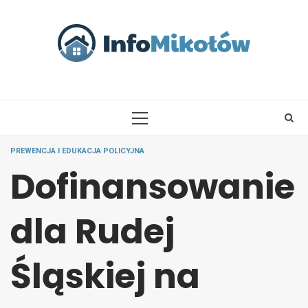
Skip
to
content
PRIMARY
MENU
PREWENCJA I EDUKACJA POLICYJNA
Dofinansowanie
dla Rudej
Śląskiej na