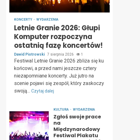
KONCERTY
WYDARZENIA
Letnie Granie 2026: Głupi
Komputer rozpoczyna
ostatnią fazę koncertów!
Dawid Piotrowski
7 sierpnia 2026
1
Festiwal Letnie Granie 2026 zbliża się ku
końcowi, a przed nami jeszcze cztery
niezapomniane koncerty. Już jutro na
scenie pojawi się zespół, który zaskoczy
swoją...
Czytaj dalej
KULTURA
WYDARZENIA
Zgłoś swoje prace
na
Międzynarodowy
Festiwal Plakatu