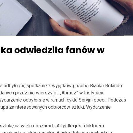
ka odwiedziła fanów w
ie odbyło się spotkanie z wyjątkową osobą Bianką Rolando.
anych przez nią wierszy pt. „Abrasz” w Instytucie
ydarzenie odbyło się w ramach cyklu Seryjni poeci. Podczas
 grupa zainteresowanych odbiorców sztuki. Wydarzenie
sztukę na wielu obszarach. Artystka jest doktorem
wizualnych, a także pisarką. Bianka Rolando pochodzi z