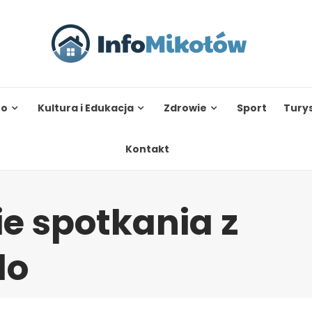
to
Kultura i Edukacja
Zdrowie
Sport
Tury
Kontakt
 spotkania z
do