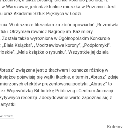
ku w Warszawie, jednak aktualnie mieszka w Poznaniu. Jest
u oraz Akademii Sztuk Pięknych w Łodzi.
enia. W obszarze literackim za zbiór opowiadań „Rozmówki
uki. Otrzymała również Nagrodę im. Kazimiery
u. Została także wyróżniona w Ogólnopolskim Konkursie
to: „Biała Książka”, „Modrzewiowe korony”, „Podpłomyki”,
łoskie”, „Mała książka o rysunku”. Wszystkie jej dzieła
Abrasz” związane jest z tkactwem i oznacza różnicę w
iążce pojawiają się wątki tkackie, a termin „Abrasz” zdaje
zamierzonych efektów prezentowanej poetyki. „Abrasz” to
zez Wojewódzką Bibliotekę Publiczną i Centrum Animacji
ozytywnych recenzji. Zdecydowanie warto zapoznać się z
rtystki.
wiersze
Kolejny: