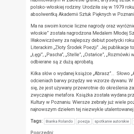
polsko-włoskiej rodziny. Urodziła się w 1979 ro
absolwentką Akademii Sztuk Pięknych w Poznani
Ma na swoim koncie liczne nagrody oraz wyróżni
włoskie” została nagrodzona Medalem Młodej Szt
Iłłakowiczówny za najlepszy debiut poetycki rok
Literackim „Złoty Środek Poezji”. Jej publikacje 
„Łęgi”, „Pascha”, „Stelle”, „Ostańce”, „Rozmówki w
odbierane są z dużą aprobatą.
Kilka słów o wydanej książce „Abrasz”… Słowo „
odcieniach barwy przędzy we wzorze dywanu. W ks
się, że jest używany przewrotnie do określenia 
zwyczajnie metafora. Książka została wydana pr
Kultury w Poznaniu. Wiersze zebrały już wiele p
najnowszym dziełem tej niezwykle utalentowanej a
Tags:
Bianka Rolando
poezja
spotkanie autorskie
Poprzedni: