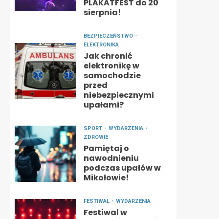
PLAKATFEST do 20
sierpnia!
BEZPIECZEŃSTWO
ELEKTRONIKA
Jak chronić
elektronikę w
samochodzie
przed
niebezpiecznymi
upałami?
SPORT
WYDARZENIA
ZDROWIE
Pamiętaj o
nawodnieniu
podczas upałów w
Mikołowie!
FESTIWAL
WYDARZENIA
Festiwal w