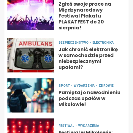
Zgłoś swoje prace na
Międzynarodowy
Festiwal Plakatu
PLAKATFEST do 20
sierpnia!
BEZPIECZEŃSTWO
ELEKTRONIKA
Jak chronić elektronikę
w samochodzie przed
niebezpiecznymi
upałami?
SPORT
WYDARZENIA
ZDROWIE
Pamiętaj o nawodnieniu
podczas upałów w
Mikołowie!
FESTIWAL
WYDARZENIA
Festiwal w Mikołowie: