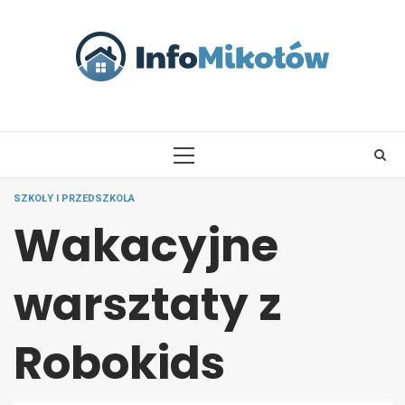
Skip
to
content
PRIMARY
MENU
SZKOŁY I PRZEDSZKOLA
Wakacyjne
warsztaty z
Robokids