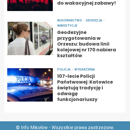
do wakacyjnej zabawy!
BUDOWNICTWO
GEODEZJA
INWESTYCJE
Geodezyjne
przygotowania w
Orzeszu: budowa linii
kolejowej nr 170 nabiera
kształtów
POLICJA
WYDARZENIA
107-lecie Policji
Państwowej: Katowice
świętują tradycję i
odwagę
funkcjonariuszy
© Info Mikołów - Wszystkie prawa zastrzeżone.