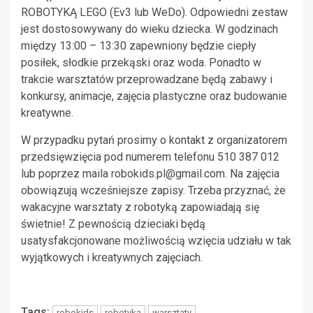
ROBOTYKĄ LEGO (Ev3 lub WeDo). Odpowiedni zestaw
jest dostosowywany do wieku dziecka. W godzinach
między 13:00 – 13:30 zapewniony będzie ciepły
posiłek, słodkie przekąski oraz woda. Ponadto w
trakcie warsztatów przeprowadzane będą zabawy i
konkursy, animacje, zajęcia plastyczne oraz budowanie
kreatywne.
W przypadku pytań prosimy o kontakt z organizatorem
przedsięwzięcia pod numerem telefonu 510 387 012
lub poprzez maila
robokids.pl@gmail.com
. Na zajęcia
obowiązują wcześniejsze zapisy. Trzeba przyznać, że
wakacyjne warsztaty z robotyką zapowiadają się
świetnie! Z pewnością dzieciaki będą
usatysfakcjonowane możliwością wzięcia udziału w tak
wyjątkowych i kreatywnych zajęciach.
Tags:
robokids
robotyka
warsztaty