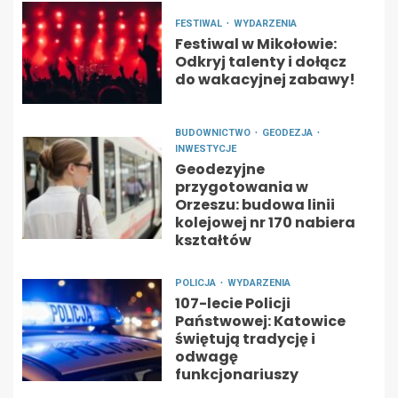
FESTIWAL
WYDARZENIA
Festiwal w Mikołowie:
Odkryj talenty i dołącz
do wakacyjnej zabawy!
BUDOWNICTWO
GEODEZJA
INWESTYCJE
Geodezyjne
przygotowania w
Orzeszu: budowa linii
kolejowej nr 170 nabiera
kształtów
POLICJA
WYDARZENIA
107-lecie Policji
Państwowej: Katowice
świętują tradycję i
odwagę
funkcjonariuszy