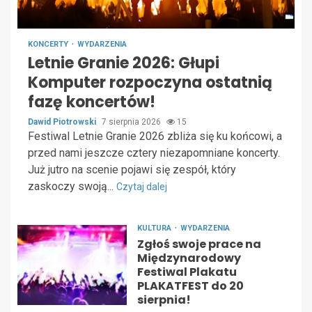
KONCERTY
WYDARZENIA
Letnie Granie 2026: Głupi
Komputer rozpoczyna ostatnią
fazę koncertów!
Dawid Piotrowski
7 sierpnia 2026
15
Festiwal Letnie Granie 2026 zbliża się ku końcowi, a
przed nami jeszcze cztery niezapomniane koncerty.
Już jutro na scenie pojawi się zespół, który
zaskoczy swoją...
Czytaj dalej
KULTURA
WYDARZENIA
Zgłoś swoje prace na
Międzynarodowy
Festiwal Plakatu
PLAKATFEST do 20
sierpnia!