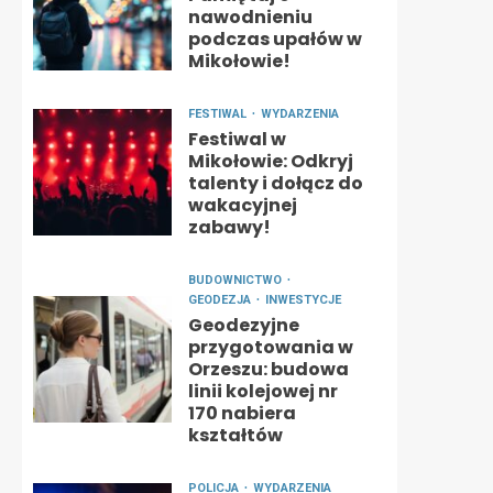
nawodnieniu
podczas upałów w
Mikołowie!
FESTIWAL
WYDARZENIA
Festiwal w
Mikołowie: Odkryj
talenty i dołącz do
wakacyjnej
zabawy!
BUDOWNICTWO
GEODEZJA
INWESTYCJE
Geodezyjne
przygotowania w
Orzeszu: budowa
linii kolejowej nr
170 nabiera
kształtów
POLICJA
WYDARZENIA