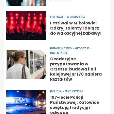
FESTIWAL
WYDARZENIA
Festiwal w Mikołowie:
Odkryj talenty i dołącz
do wakacyjnej zabawy!
BUDOWNICTWO
GEODEZJA
INWESTYCJE
Geodezyjne
przygotowania w
Orzeszu: budowa linii
kolejowej nr 170 nabiera
kształtów
POLICJA
WYDARZENIA
107-lecie Policji
Państwowej: Katowice
świętują tradycję i
odwagę