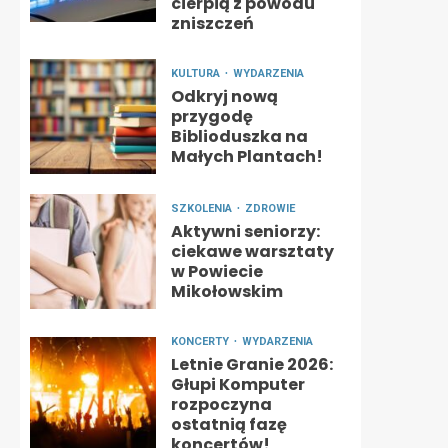
cierpią z powodu
zniszczeń
KULTURA
WYDARZENIA
Odkryj nową
przygodę
Biblioduszka na
Małych Plantach!
SZKOLENIA
ZDROWIE
Aktywni seniorzy:
ciekawe warsztaty
w Powiecie
Mikołowskim
KONCERTY
WYDARZENIA
Letnie Granie 2026:
Głupi Komputer
rozpoczyna
ostatnią fazę
koncertów!