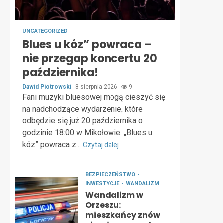
UNCATEGORIZED
Blues u kóz” powraca –
nie przegap koncertu 20
października!
Dawid Piotrowski
8 sierpnia 2026
9
Fani muzyki bluesowej mogą cieszyć się
na nadchodzące wydarzenie, które
odbędzie się już 20 października o
godzinie 18:00 w Mikołowie. „Blues u
kóz” powraca z...
Czytaj dalej
BEZPIECZEŃSTWO
INWESTYCJE
WANDALIZM
Wandalizm w
Orzeszu:
mieszkańcy znów