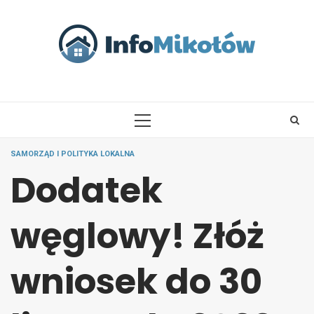
Skip
to
content
PRIMARY
MENU
SAMORZĄD I POLITYKA LOKALNA
Dodatek
węglowy! Złóż
wniosek do 30