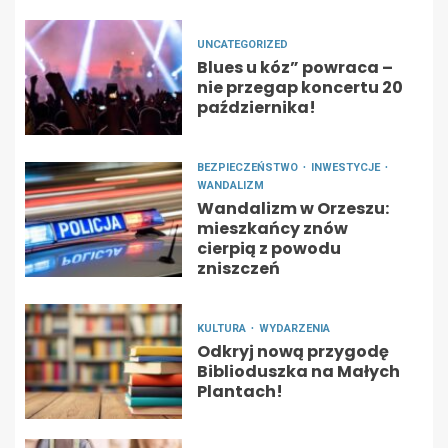
UNCATEGORIZED
Blues u kóz” powraca –
nie przegap koncertu 20
października!
BEZPIECZEŃSTWO
INWESTYCJE
WANDALIZM
Wandalizm w Orzeszu:
mieszkańcy znów
cierpią z powodu
zniszczeń
KULTURA
WYDARZENIA
Odkryj nową przygodę
Biblioduszka na Małych
Plantach!