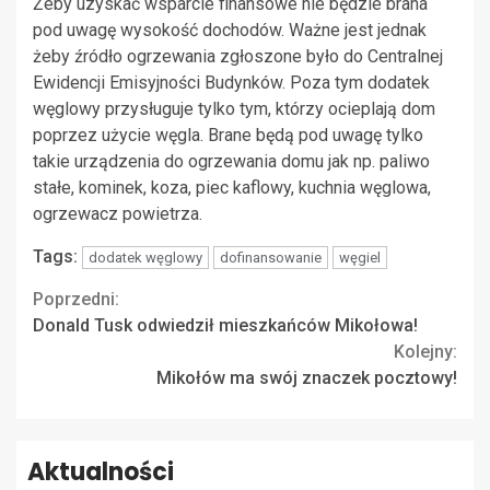
Żeby uzyskać wsparcie finansowe nie będzie brana
pod uwagę wysokość dochodów. Ważne jest jednak
żeby źródło ogrzewania zgłoszone było do Centralnej
Ewidencji Emisyjności Budynków. Poza tym dodatek
węglowy przysługuje tylko tym, którzy ocieplają dom
poprzez użycie węgla. Brane będą pod uwagę tylko
takie urządzenia do ogrzewania domu jak np. paliwo
stałe, kominek, koza, piec kaflowy, kuchnia węglowa,
ogrzewacz powietrza.
Tags:
dodatek węglowy
dofinansowanie
węgiel
Continue
Poprzedni:
Donald Tusk odwiedził mieszkańców Mikołowa!
Reading
Kolejny:
Mikołów ma swój znaczek pocztowy!
Aktualności