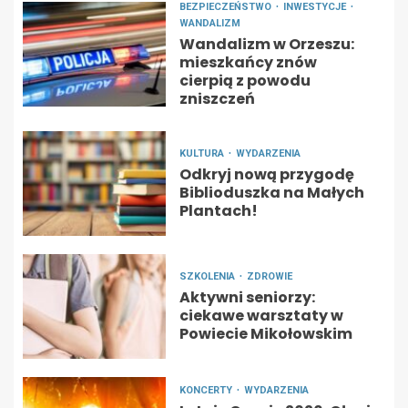
BEZPIECZEŃSTWO
INWESTYCJE
WANDALIZM
Wandalizm w Orzeszu:
mieszkańcy znów
cierpią z powodu
zniszczeń
KULTURA
WYDARZENIA
Odkryj nową przygodę
Biblioduszka na Małych
Plantach!
SZKOLENIA
ZDROWIE
Aktywni seniorzy:
ciekawe warsztaty w
Powiecie Mikołowskim
KONCERTY
WYDARZENIA