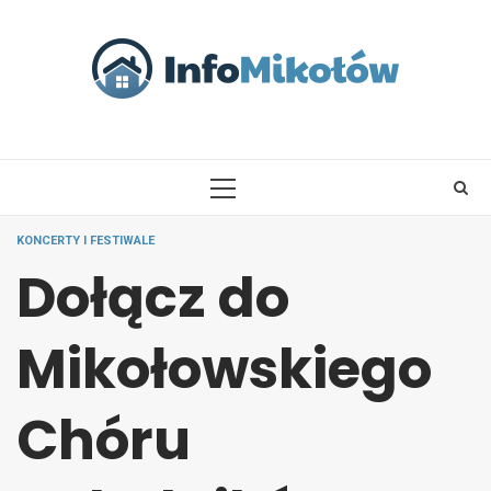
Skip
to
content
PRIMARY
MENU
KONCERTY I FESTIWALE
Dołącz do
Mikołowskiego
Chóru