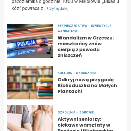
października o godzinie 18:00 w Mikołowie. „Blues u
kóz” powraca z...
Czytaj dalej
BEZPIECZEŃSTWO
INWESTYCJE
WANDALIZM
Wandalizm w Orzeszu:
mieszkańcy znów
cierpią z powodu
zniszczeń
KULTURA
WYDARZENIA
Odkryj nową przygodę
Biblioduszka na Małych
Plantach!
SZKOLENIA
ZDROWIE
Aktywni seniorzy:
ciekawe warsztaty w
Powiecie Mikołowskim