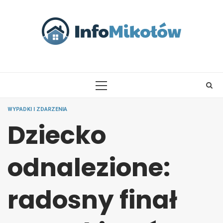
Skip
to
content
PRIMARY
MENU
WYPADKI I ZDARZENIA
Dziecko
odnalezione:
radosny finał