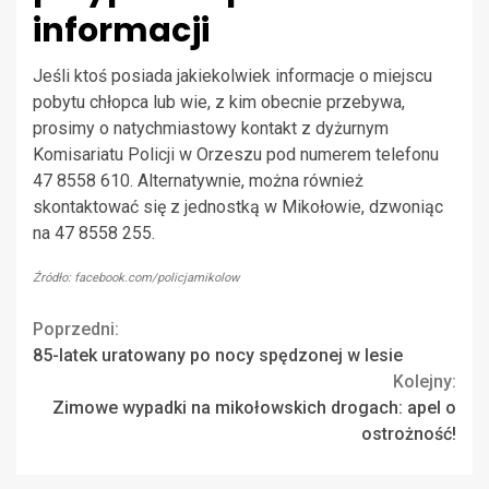
informacji
Jeśli ktoś posiada jakiekolwiek informacje o miejscu
pobytu chłopca lub wie, z kim obecnie przebywa,
prosimy o natychmiastowy kontakt z dyżurnym
Komisariatu Policji w Orzeszu pod numerem telefonu
47 8558 610. Alternatywnie, można również
skontaktować się z jednostką w Mikołowie, dzwoniąc
na 47 8558 255.
Źródło: facebook.com/policjamikolow
Continue
Poprzedni:
85-latek uratowany po nocy spędzonej w lesie
Reading
Kolejny:
Zimowe wypadki na mikołowskich drogach: apel o
ostrożność!