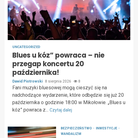
UNCATEGORIZED
Blues u kóz” powraca – nie
przegap koncertu 20
października!
Dawid Piotrowski
8 sierpnia 2026
8
Fani muzyki bluesowej mogą cieszyć się na
nadchodzące wydarzenie, które odbędzie się już 20
października o godzinie 18:00 w Mikołowie. „Blues u
kóz” powraca z...
Czytaj dalej
BEZPIECZEŃSTWO
INWESTYCJE
WANDALIZM