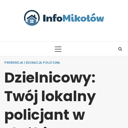
Skip
to
content
PRIMARY
MENU
PREWENCJA I EDUKACJA POLICYJNA
Dzielnicowy:
Twój lokalny
policjant w