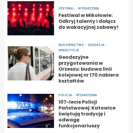
FESTIWAL
WYDARZENIA
Festiwal w Mikołowie:
Odkryj talenty i dołącz
do wakacyjnej zabawy!
BUDOWNICTWO
GEODEZJA
INWESTYCJE
Geodezyjne
przygotowania w
Orzeszu: budowa linii
kolejowej nr 170 nabiera
kształtów
POLICJA
WYDARZENIA
107-lecie Policji
Państwowej: Katowice
świętują tradycję i
odwagę
funkcjonariuszy