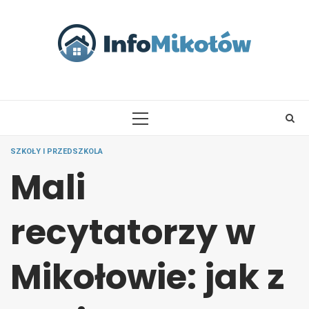
Skip
to
content
PRIMARY
MENU
SZKOŁY I PRZEDSZKOLA
Mali
recytatorzy w
Mikołowie: jak z