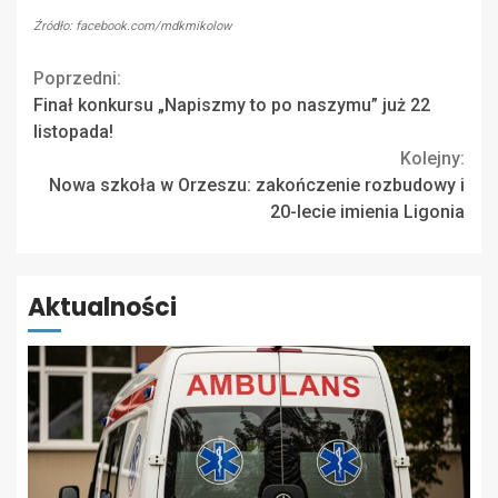
Źródło: facebook.com/mdkmikolow
Continue
Poprzedni:
Finał konkursu „Napiszmy to po naszymu” już 22
Reading
listopada!
Kolejny:
Nowa szkoła w Orzeszu: zakończenie rozbudowy i
20-lecie imienia Ligonia
Aktualności