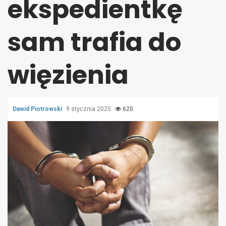
ekspedientkę
sam trafia do
więzienia
Dawid Piotrowski
9 stycznia 2025
620