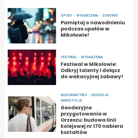
SPORT
WYDARZENIA
ZDROWIE
Pamiętaj o nawodnieniu
podczas upałów w
Mikołowie!
FESTIWAL
WYDARZENIA
Festiwal w Mikołowie:
Odkryj talenty i dołącz
do wakacyjnej zabawy!
BUDOWNICTWO
GEODEZJA
INWESTYCJE
Geodezyjne
przygotowania w
Orzeszu: budowa linii
kolejowej nr 170 nabiera
kształtów