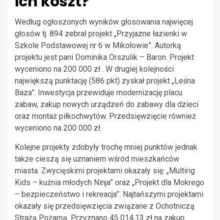
ich koszt?
Według ogłoszonych wyników głosowania najwięcej
głosów tj. 894 zebrał projekt „Przyjazne łazienki w
Szkole Podstawowej nr 6 w Mikołowie”. Autorką
projektu jest pani Dominika Orszulik – Baron. Projekt
wyceniono na 200 000 zł . W drugiej kolejności
największą punktację (586 pkt) zyskał projekt „Leśna
Baza”. Inwestycja przewiduje modernizację placu
zabaw, zakup nowych urządzeń do zabawy dla dzieci
oraz montaż piłkochwytów. Przedsięwzięcie również
wyceniono na 200 000 zł.
Kolejne projekty zdobyły trochę mniej punktów jednak
także cieszą się uznaniem wśród mieszkańców
miasta. Zwycięskimi projektami okazały się: „Multirig
Kids – kuźnia młodych Ninja” oraz „Projekt dla Mokrego
– bezpieczeństwo i rekreacja”. Najtańszymi projektami
okazały się przedsięwzięcia związane z Ochotniczą
Strażą Pożarną. Przyznano 45 014,13 zł na zakup