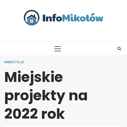
Skip
to
content
PRIMARY
MENU
INWESTYCJE
Miejskie
projekty na
2022 rok