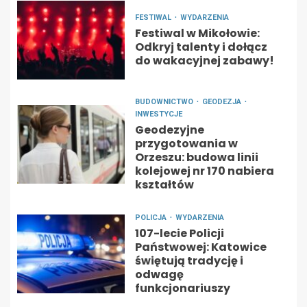
FESTIWAL
WYDARZENIA
Festiwal w Mikołowie:
Odkryj talenty i dołącz
do wakacyjnej zabawy!
BUDOWNICTWO
GEODEZJA
INWESTYCJE
Geodezyjne
przygotowania w
Orzeszu: budowa linii
kolejowej nr 170 nabiera
kształtów
POLICJA
WYDARZENIA
107-lecie Policji
Państwowej: Katowice
świętują tradycję i
odwagę
funkcjonariuszy