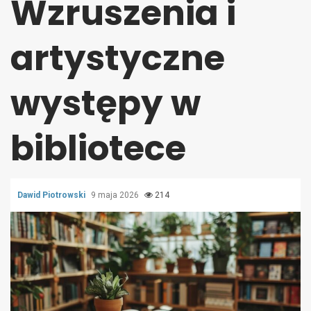
Wzruszenia i
artystyczne
występy w
bibliotece
Dawid Piotrowski
9 maja 2026
214