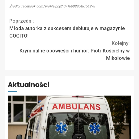
Źródło: facebook.com/profile.php?id=100083048751278
Continue
Poprzedni:
Młoda autorka z sukcesem debiutuje w magazynie
Reading
COGITO!
Kolejny:
Kryminalne opowieści i humor: Piotr Kościelny w
Mikołowie
Aktualności