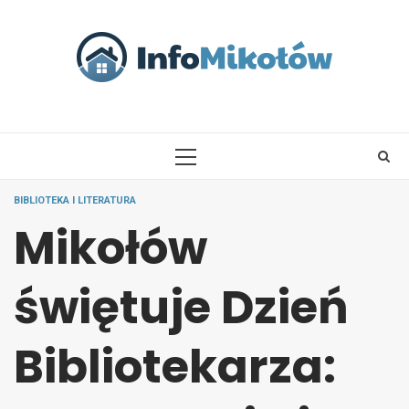
Skip
to
content
PRIMARY
MENU
BIBLIOTEKA I LITERATURA
Mikołów
świętuje Dzień
Bibliotekarza: