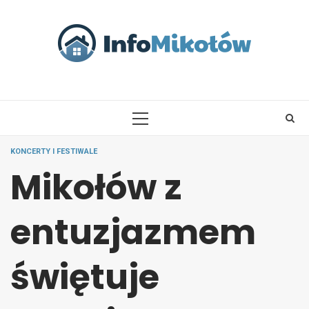
Skip
to
content
PRIMARY
MENU
KONCERTY I FESTIWALE
Mikołów z
entuzjazmem
świętuje