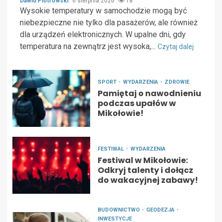
Dawid Piotrowski
6 sierpnia 2026
18
Wysokie temperatury w samochodzie mogą być
niebezpieczne nie tylko dla pasażerów, ale również
dla urządzeń elektronicznych. W upalne dni, gdy
temperatura na zewnątrz jest wysoka,...
Czytaj dalej
SPORT
WYDARZENIA
ZDROWIE
Pamiętaj o nawodnieniu
podczas upałów w
Mikołowie!
FESTIWAL
WYDARZENIA
Festiwal w Mikołowie:
Odkryj talenty i dołącz
do wakacyjnej zabawy!
BUDOWNICTWO
GEODEZJA
INWESTYCJE