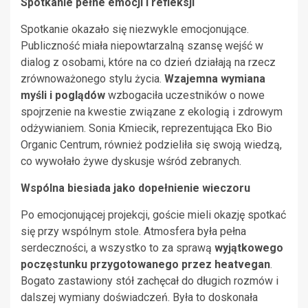
Spotkanie pełne emocji i refleksji
Spotkanie okazało się niezwykle emocjonujące.
Publiczność miała niepowtarzalną szansę wejść w
dialog z osobami, które na co dzień działają na rzecz
zrównoważonego stylu życia.
Wzajemna wymiana
myśli i poglądów
wzbogaciła uczestników o nowe
spojrzenie na kwestie związane z ekologią i zdrowym
odżywianiem. Sonia Kmiecik, reprezentująca Eko Bio
Organic Centrum, również podzieliła się swoją wiedzą,
co wywołało żywe dyskusje wśród zebranych.
Wspólna biesiada jako dopełnienie wieczoru
Po emocjonującej projekcji, goście mieli okazję spotkać
się przy wspólnym stole. Atmosfera była pełna
serdeczności, a wszystko to za sprawą
wyjątkowego
poczęstunku przygotowanego przez heatvegan
.
Bogato zastawiony stół zachęcał do długich rozmów i
dalszej wymiany doświadczeń. Była to doskonała