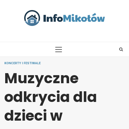
Skip
to
content
PRIMARY
MENU
KONCERTY I FESTIWALE
Muzyczne
odkrycia dla
dzieci w