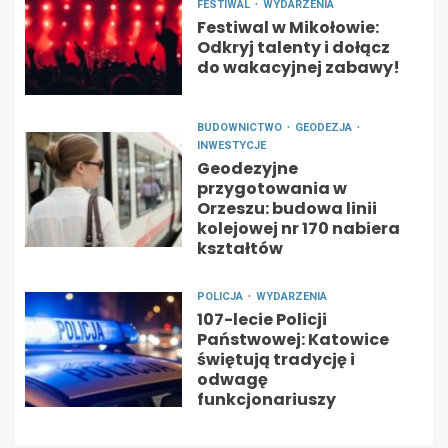
FESTIWAL
WYDARZENIA
Festiwal w Mikołowie:
Odkryj talenty i dołącz
do wakacyjnej zabawy!
BUDOWNICTWO
GEODEZJA
INWESTYCJE
Geodezyjne
przygotowania w
Orzeszu: budowa linii
kolejowej nr 170 nabiera
kształtów
POLICJA
WYDARZENIA
107-lecie Policji
Państwowej: Katowice
świętują tradycję i
odwagę
funkcjonariuszy