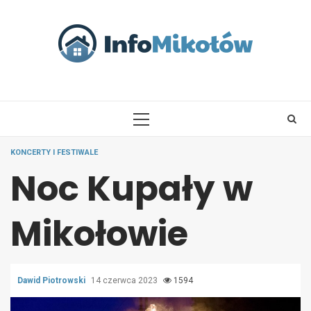
Skip
to
content
PRIMARY
MENU
KONCERTY I FESTIWALE
Noc Kupały w
Mikołowie
Dawid Piotrowski
14 czerwca 2023
1594