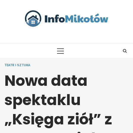
Skip
to
content
PRIMARY
MENU
TEATR I SZTUKA
Nowa data
spektaklu
„Księga ziół” z