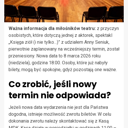
Ważna informacja dla miłośników teatru:
z przyczyn
osobistych, które dotyczą jednej z aktorek, spektakl
„Księga ziół (i nie tylko…)” z udziałem Anny Seniuk,
pierwotnie zaplanowany na wcześniejszy termin, został
przeniesiony. Nowa data to 8 marca 2026 roku
(niedziela), godzina 18:00. Osoby, które już nabyły
bilety, mogą być spokojne, gdyż pozostają one ważne.
Co zrobić, jeśli nowy
termin nie odpowiada?
Jeżeli nowa data wydarzenia nie jest dla Państwa
dogodna, istnieje możliwość zwrotu biletów. W celu
dokonania zwrotu należy skontaktować się z Kasą
MDK. Kasa działa w poniedziałki w godzinach 11:00 –