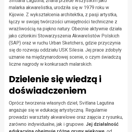
Svitlana Lagutina, znana przede wszystkim jako
malarka akwarelistka, urodziła się w 1979 roku w
Kijowie. Z wykształcenia architektka, z pasji artystka,
łączy w swojej twórczości umiejętności techniczne z
wrażliwością na piękno natury. Obecnie aktywnie działa
jako członkini Stowarzyszenia Akwarelistów Polskich
(SAP) oraz w ruchu Urban Sketchers, gdzie przyczynia
się do rozwoju oddziału USK Silesia. Jej prace zdobyły
uznanie na międzynarodowej scenie, o czym świadczą
liczne nagrody w konkursach malarskich.
Dzielenie się wiedzą i
doświadczeniem
Oprócz tworzenia własnych dzieł, Svitlana Lagutina
angażuje się w edukację artystyczną. Regularnie
prowadzi warsztaty akwarelowe oraz zajęcia z rysunku,
zarówno indywidualne, jak i grupowe.
Jej działalność
edukacyjna obejmuje różne grupy wiekowe
, od