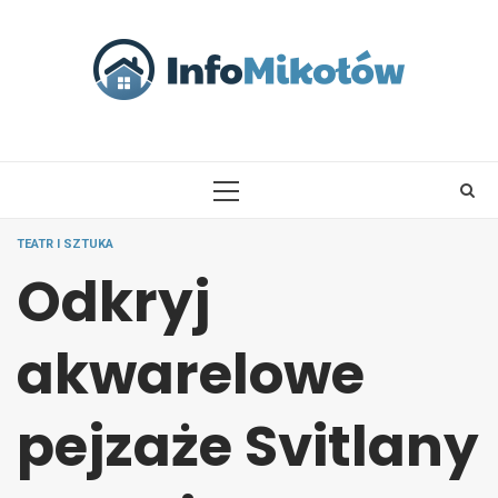
Skip
to
content
PRIMARY
MENU
TEATR I SZTUKA
Odkryj
akwarelowe
pejzaże Svitlany