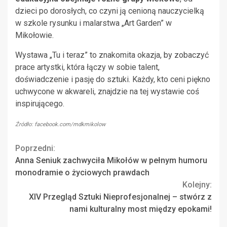
dzieci po dorosłych, co czyni ją cenioną nauczycielką
w szkole rysunku i malarstwa „Art Garden” w
Mikołowie.
Wystawa „Tu i teraz” to znakomita okazja, by zobaczyć
prace artystki, która łączy w sobie talent,
doświadczenie i pasję do sztuki. Każdy, kto ceni piękno
uchwycone w akwareli, znajdzie na tej wystawie coś
inspirującego.
Źródło: facebook.com/mdkmikolow
Continue
Poprzedni:
Anna Seniuk zachwyciła Mikołów w pełnym humoru
Reading
monodramie o życiowych prawdach
Kolejny:
XIV Przegląd Sztuki Nieprofesjonalnej – stwórz z
nami kulturalny most między epokami!