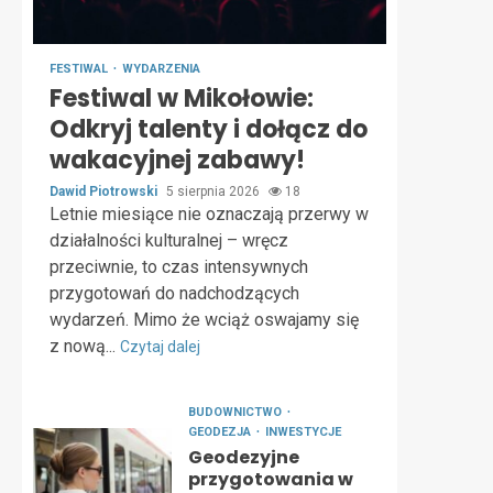
FESTIWAL
WYDARZENIA
Festiwal w Mikołowie:
Odkryj talenty i dołącz do
wakacyjnej zabawy!
Dawid Piotrowski
5 sierpnia 2026
18
Letnie miesiące nie oznaczają przerwy w
działalności kulturalnej – wręcz
przeciwnie, to czas intensywnych
przygotowań do nadchodzących
wydarzeń. Mimo że wciąż oswajamy się
z nową...
Czytaj dalej
BUDOWNICTWO
GEODEZJA
INWESTYCJE
Geodezyjne
przygotowania w