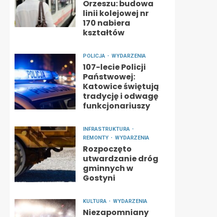
Orzeszu: budowa
linii kolejowej nr
170 nabiera
kształtów
POLICJA
WYDARZENIA
107-lecie Policji
Państwowej:
Katowice świętują
tradycję i odwagę
funkcjonariuszy
INFRASTRUKTURA
REMONTY
WYDARZENIA
Rozpoczęto
utwardzanie dróg
gminnych w
Gostyni
KULTURA
WYDARZENIA
Niezapomniany