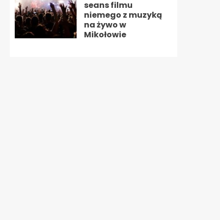
seans filmu
niemego z muzyką
na żywo w
Mikołowie