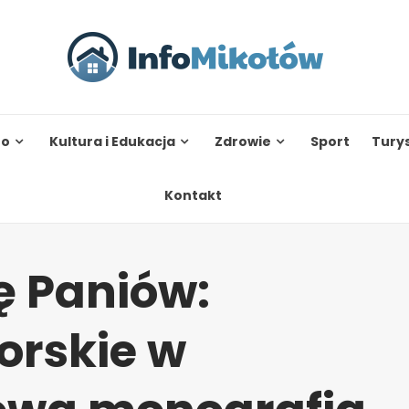
to
Kultura i Edukacja
Zdrowie
Sport
Tury
Kontakt
ę Paniów:
orskie w