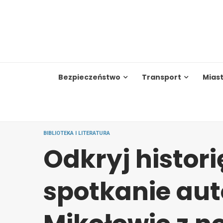
Skip
to
content
Bezpieczeństwo
Transport
Mias
BIBLIOTEKA I LITERATURA
Odkryj histori
spotkanie aut