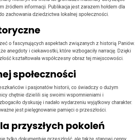
m źródłem informacji. Publikacja jest zarazem hołdem dla
ę do zachowania dziedzictwa lokalnej społeczności.
storyczne
zeć o fascynujących aspektach związanych z historią Paniów.
kże anegdoty i ciekawostki, które wzbogaciły narrację. Dzięki
szłość kształtowała współczesny obraz tej miejscowości.
ej społeczności
eszkańców i pasjonatów historii, co świadczy o dużym
cy chętnie dzielili się swoimi wspomnieniami i
ogaciło dyskusję i nadało wydarzeniu wyjątkowy charakter.
 ważne jest pielęgnowanie pamięci o przeszłości.
dla przyszłych pokoleń
nie tylko dokumentuje przeszłość, ale także stanowi cenny