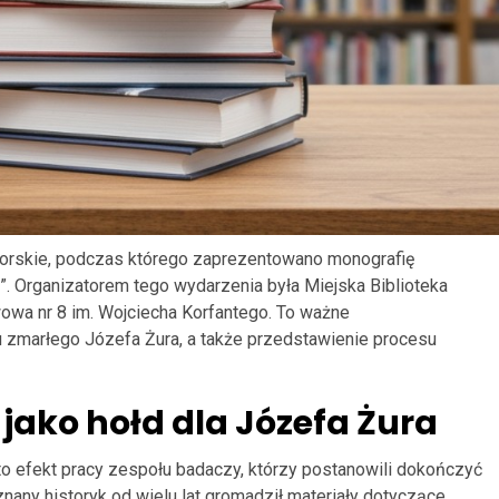
torskie, podczas którego zaprezentowano monografię
”. Organizatorem tego wydarzenia była Miejska Biblioteka
owa nr 8 im. Wojciecha Korfantego. To ważne
u zmarłego Józefa Żura, a także przedstawienie procesu
jako hołd dla Józefa Żura
to efekt pracy zespołu badaczy, którzy postanowili dokończyć
nany historyk od wielu lat gromadził materiały dotyczące