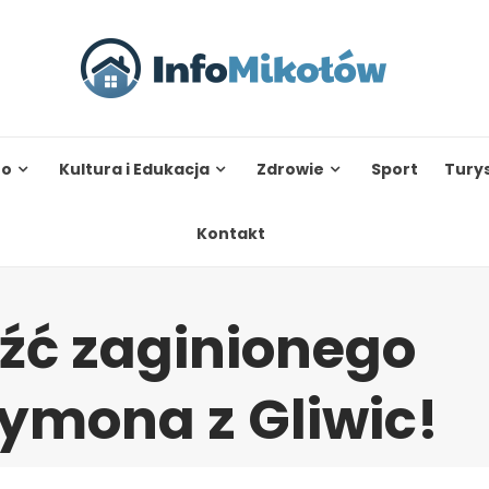
to
Kultura i Edukacja
Zdrowie
Sport
Tury
Kontakt
źć zaginionego
zymona z Gliwic!