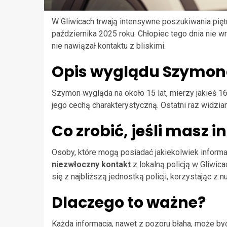
W Gliwicach trwają intensywne poszukiwania pię
października 2025 roku. Chłopiec tego dnia nie w
nie nawiązał kontaktu z bliskimi.
Opis wyglądu Szymo
Szymon wygląda na około 15 lat, mierzy jakieś 1
jego cechą charakterystyczną. Ostatni raz widzia
Co zrobić, jeśli masz 
Osoby, które mogą posiadać jakiekolwiek inform
niezwłoczny kontakt
z lokalną policją w Gliwi
się z najbliższą jednostką policji, korzystając z
Dlaczego to ważne?
Każda informacja, nawet z pozoru błaha, może by