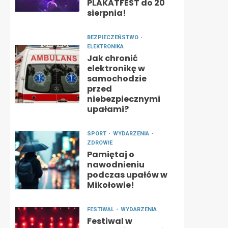
PLAKATFEST do 20
sierpnia!
BEZPIECZEŃSTWO
ELEKTRONIKA
Jak chronić
elektronikę w
samochodzie
przed
niebezpiecznymi
upałami?
SPORT
WYDARZENIA
ZDROWIE
Pamiętaj o
nawodnieniu
podczas upałów w
Mikołowie!
FESTIWAL
WYDARZENIA
Festiwal w