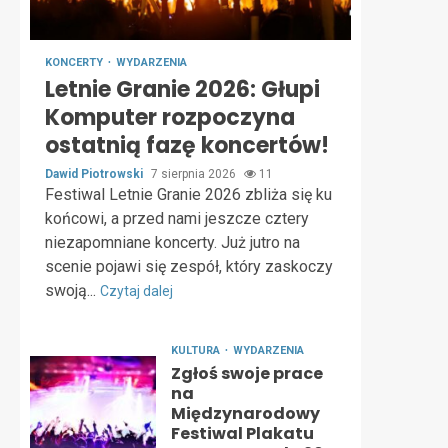
KONCERTY
WYDARZENIA
Letnie Granie 2026: Głupi
Komputer rozpoczyna
ostatnią fazę koncertów!
Dawid Piotrowski
7 sierpnia 2026
11
Festiwal Letnie Granie 2026 zbliża się ku
końcowi, a przed nami jeszcze cztery
niezapomniane koncerty. Już jutro na
scenie pojawi się zespół, który zaskoczy
swoją...
Czytaj dalej
KULTURA
WYDARZENIA
Zgłoś swoje prace
na
Międzynarodowy
Festiwal Plakatu