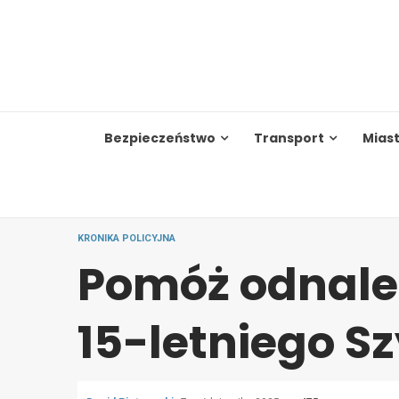
Skip
to
content
Bezpieczeństwo
Transport
Mias
KRONIKA POLICYJNA
Pomóż odnale
15-letniego S