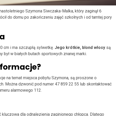
tnastoletniego Szymona Siwczaka-Malka, który zaginął 6
rócił do domu po zakończeniu zajęć szkolnych i od tamtej pory
na
60 cm i ma szczupłą sylwetkę.
Jego krótkie, blond włosy
są
ny był w białych butach sportowych znanej marki.
informacje?
acje na temat miejsca pobytu Szymona, są proszone o
cach. Można dzwonić pod numer 47 859 22 55 lub skontaktować
 numeru alarmowego 112.
ć kluczowa dla odnalezienia zaginionego chłopca. Dlatego