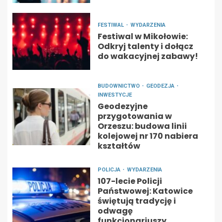
FESTIWAL
WYDARZENIA
Festiwal w Mikołowie:
Odkryj talenty i dołącz
do wakacyjnej zabawy!
BUDOWNICTWO
GEODEZJA
INWESTYCJE
Geodezyjne
przygotowania w
Orzeszu: budowa linii
kolejowej nr 170 nabiera
kształtów
POLICJA
WYDARZENIA
107-lecie Policji
Państwowej: Katowice
świętują tradycję i
odwagę
funkcjonariuszy