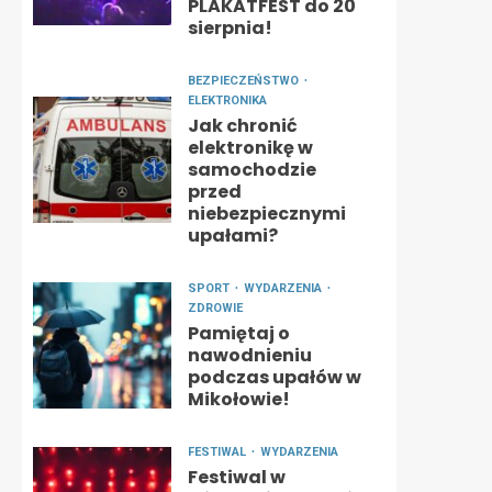
PLAKATFEST do 20
sierpnia!
BEZPIECZEŃSTWO
ELEKTRONIKA
Jak chronić
elektronikę w
samochodzie
przed
niebezpiecznymi
upałami?
SPORT
WYDARZENIA
ZDROWIE
Pamiętaj o
nawodnieniu
podczas upałów w
Mikołowie!
FESTIWAL
WYDARZENIA
Festiwal w