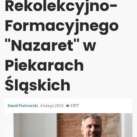
Rekolekcyjno-
Formacyjnego
"Nazaret" w
Piekarach
Śląskich
Dawid Piotrowski
4 lutego 2024
1377