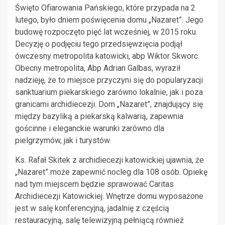
Święto Ofiarowania Pańskiego, które przypada na 2
lutego, było dniem poświęcenia domu „Nazaret”. Jego
budowę rozpoczęto pięć lat wcześniej, w 2015 roku.
Decyzję o podjęciu tego przedsięwzięcia podjął
ówczesny metropolita katowicki, abp Wiktor Skworc.
Obecny metropolita, Abp Adrian Galbas, wyraził
nadzieję, że to miejsce przyczyni się do popularyzacji
sanktuarium piekarskiego zarówno lokalnie, jak i poza
granicami archidiecezji. Dom „Nazaret”, znajdujący się
między bazyliką a piekarską kalwarią, zapewnia
gościnne i eleganckie warunki zarówno dla
pielgrzymów, jak i turystów.
Ks. Rafał Skitek z archidiecezji katowickiej ujawnia, że
„Nazaret” może zapewnić nocleg dla 108 osób. Opiekę
nad tym miejscem będzie sprawować Caritas
Archidiecezji Katowickiej. Wnętrze domu wyposażone
jest w salę konferencyjną, jadalnię z częścią
restauracyjną, salę telewizyjną pełniącą również