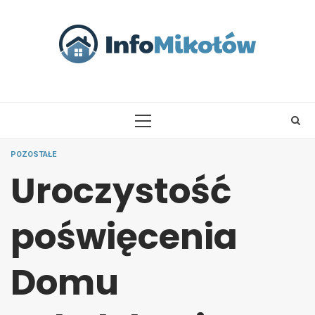
Skip
to
content
PRIMARY
MENU
POZOSTAŁE
Uroczystość
poświęcenia
Domu