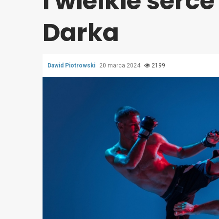
i wielkie serce
Darka
Dawid Piotrowski
20 marca 2024
2199