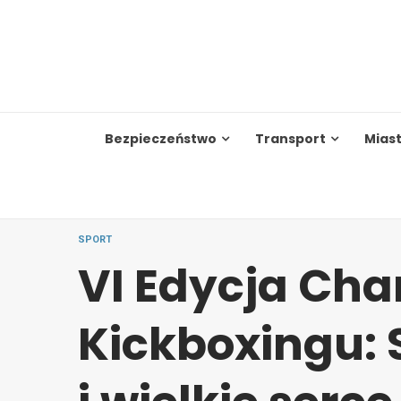
Skip
to
content
Bezpieczeństwo
Transport
Mias
SPORT
VI Edycja Cha
Kickboxingu: