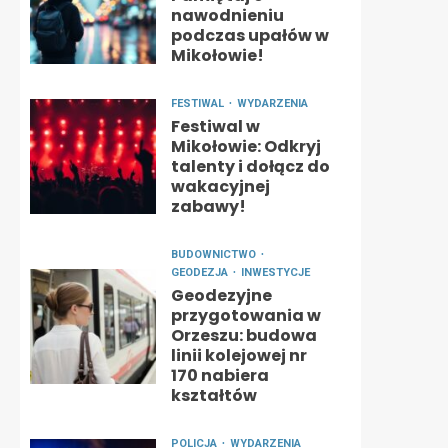
nawodnieniu
podczas upałów w
Mikołowie!
FESTIWAL
WYDARZENIA
Festiwal w
Mikołowie: Odkryj
talenty i dołącz do
wakacyjnej
zabawy!
BUDOWNICTWO
GEODEZJA
INWESTYCJE
Geodezyjne
przygotowania w
Orzeszu: budowa
linii kolejowej nr
170 nabiera
kształtów
POLICJA
WYDARZENIA