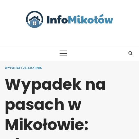
Skip
to
content
PRIMARY
MENU
WYPADKI I ZDARZENIA
Wypadek na
pasach w
Mikołowie: