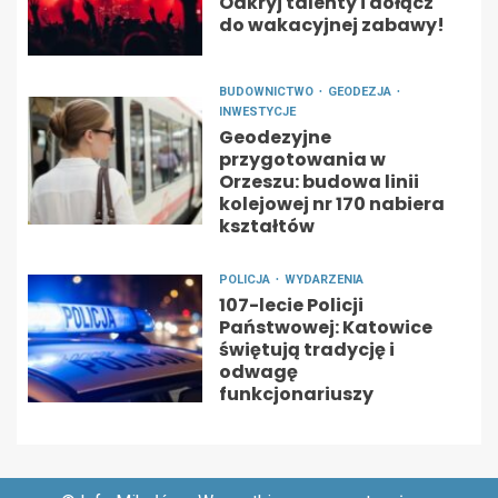
Odkryj talenty i dołącz
do wakacyjnej zabawy!
BUDOWNICTWO
GEODEZJA
INWESTYCJE
Geodezyjne
przygotowania w
Orzeszu: budowa linii
kolejowej nr 170 nabiera
kształtów
POLICJA
WYDARZENIA
107-lecie Policji
Państwowej: Katowice
świętują tradycję i
odwagę
funkcjonariuszy