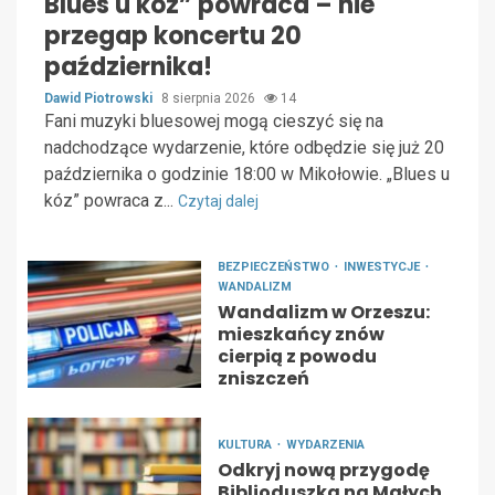
Blues u kóz” powraca – nie
przegap koncertu 20
października!
Dawid Piotrowski
8 sierpnia 2026
14
Fani muzyki bluesowej mogą cieszyć się na
nadchodzące wydarzenie, które odbędzie się już 20
października o godzinie 18:00 w Mikołowie. „Blues u
kóz” powraca z...
Czytaj dalej
BEZPIECZEŃSTWO
INWESTYCJE
WANDALIZM
Wandalizm w Orzeszu:
mieszkańcy znów
cierpią z powodu
zniszczeń
KULTURA
WYDARZENIA
Odkryj nową przygodę
Biblioduszka na Małych