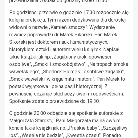
przewidziana została do godziny około 16:30.
Po godzinnej przerwie o godzinie 17:30 rozpocznie się
kolejna prelekcja. Tym razem dedykowana dla dorosłej
widowni o nazwie „Kamień smoczy”. Wydarzenie
również poprowadzi dr Marek Sikorski. Pan Marek
Sikorski jest doktorem nauk humanistycznych,
historykiem sztuki i autorem wielu książek. Napisał
takie książki jak np. „Zagubiony urok: opowieści
osobliwe”, „Smoki i smokobójstwo”, „Na tropach smoka
wawelskiego”, „Sherlock Holmes i osobliwe zagadki”,
„Smok wawelski: w kręgu mitu i historii”. Pan Marek to
postać wyjątkowa i pełna pasji historycznej. Z
pewnością oczaruje słuchaczy swoimi opowieściami.
Spotkanie zostało przewidziane do 19:30.
O godzinie 20:00 odbędzie się spotkanie autorskie z
Małgorzatą Starostą. Pani Małgorzata ma na swoim
koncie takie książki jak np. „Pruskie baby”, „Szczęśliwy
los”, „Wesela nie będzie”, „Kwestia czasu”. Ponadto