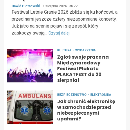
Dawid Piotrowski
7 sierpnia 2026
22
Festiwal Letnie Granie 2026 zbliża się ku końcowi, a
przed nami jeszcze cztery niezapomniane koncerty.
Już jutro na scenie pojawi się zespół, który
zaskoczy swoją...
Czytaj dalej
KULTURA
WYDARZENIA
Zgłoś swoje prace na
Międzynarodowy
Festiwal Plakatu
PLAKATFEST do 20
sierpnia!
BEZPIECZEŃSTWO
ELEKTRONIKA
Jak chronić elektronikę
w samochodzie przed
niebezpiecznymi
upałami?