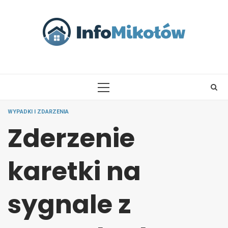
Skip
to
content
PRIMARY
MENU
WYPADKI I ZDARZENIA
Zderzenie
karetki na
sygnale z