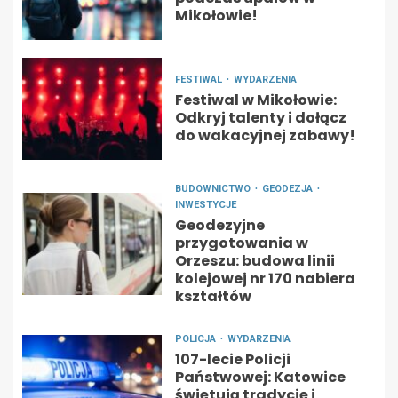
Mikołowie!
FESTIWAL
WYDARZENIA
Festiwal w Mikołowie:
Odkryj talenty i dołącz
do wakacyjnej zabawy!
BUDOWNICTWO
GEODEZJA
INWESTYCJE
Geodezyjne
przygotowania w
Orzeszu: budowa linii
kolejowej nr 170 nabiera
kształtów
POLICJA
WYDARZENIA
107-lecie Policji
Państwowej: Katowice
świętują tradycję i