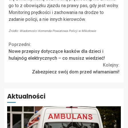
go to z obowiązku zjazdu na prawy pas, gdy jest wolny.
Monitoring prędkości i zachowania na drodze to
zadanie policji, a nie innych kierowców.
Źródło: Wiadomości Komenda Powiatowa Policji w Mikołowie
Continue
Poprzedni:
Nowe przepisy dotyczące kasków dla dzieci i
Reading
hulajnóg elektrycznych – co musisz wiedzieć!
Kolejny:
Zabezpiecz swój dom przed włamaniami!
Aktualności