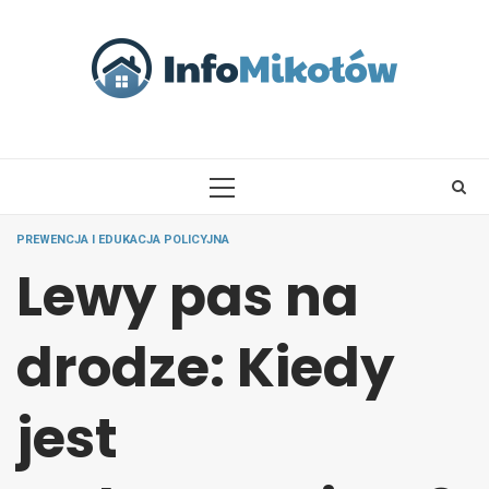
Skip
to
content
PRIMARY
MENU
PREWENCJA I EDUKACJA POLICYJNA
Lewy pas na
drodze: Kiedy
jest