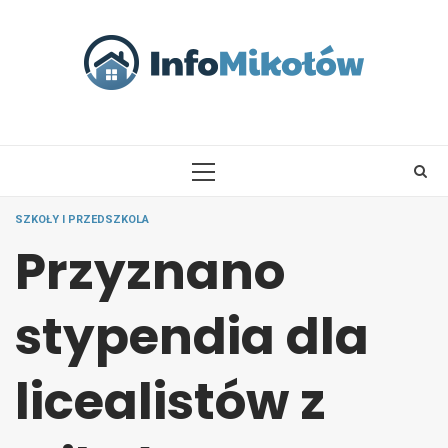
Skip
to
content
PRIMARY
MENU
SZKOŁY I PRZEDSZKOLA
Przyznano
stypendia dla
licealistów z