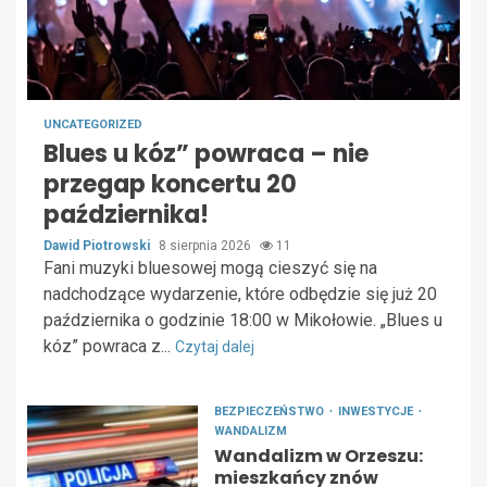
UNCATEGORIZED
Blues u kóz” powraca – nie
przegap koncertu 20
października!
Dawid Piotrowski
8 sierpnia 2026
11
Fani muzyki bluesowej mogą cieszyć się na
nadchodzące wydarzenie, które odbędzie się już 20
października o godzinie 18:00 w Mikołowie. „Blues u
kóz” powraca z...
Czytaj dalej
BEZPIECZEŃSTWO
INWESTYCJE
WANDALIZM
Wandalizm w Orzeszu:
mieszkańcy znów