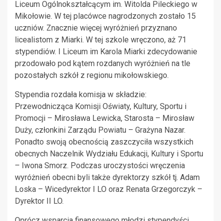
Liceum Ogólnokształcącym im. Witolda Pileckiego w
Mikołowie. W tej placówce nagrodzonych zostało 15
uczniów. Znacznie więcej wyróżnień przyznano
licealistom z Miarki. W tej szkole wręczono, aż 71
stypendiów. I Liceum im Karola Miarki zdecydowanie
przodowało pod kątem rozdanych wyróżnień na tle
pozostałych szkół z regionu mikołowskiego.
Stypendia rozdała komisja w składzie:
Przewodnicząca Komisji Oświaty, Kultury, Sportu i
Promocji – Mirosława Lewicka, Starosta – Mirosław
Duży, członkini Zarządu Powiatu – Grażyna Nazar.
Ponadto swoją obecnością zaszczyciła wszystkich
obecnych Naczelnik Wydziału Edukacji, Kultury i Sportu
– Iwona Smorz. Podczas uroczystości wręczenia
wyróżnień obecni byli także dyrektorzy szkół tj. Adam
Loska – Wicedyrektor I LO oraz Renata Grzegorczyk –
Dyrektor II LO.
Oprócz wsparcia finansowego młodzi stypendyści